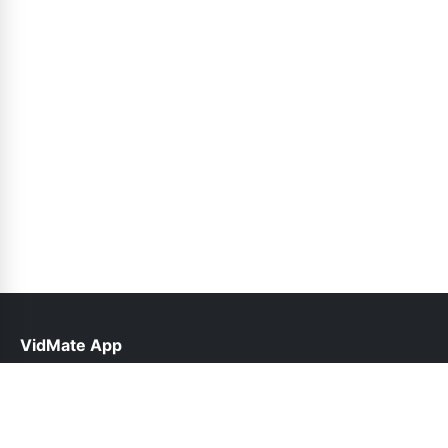
VidMate App
help@vidmateapp.org.pk