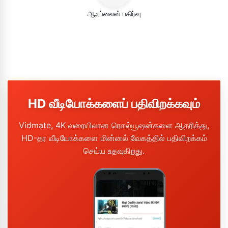
ஆஃப்லைன் பகிர்வு
HD வீடியோக்களைப் பதிவிறக்கவும்
Vidmate, 4K வரையிலான ரெசல்யூஷன்களை ஆதரித்து,
HD-தர வீடியோக்களை மின்னல் வேகத்தில் பதிவிறக்கம்
செய்ய உதவுகிறது.