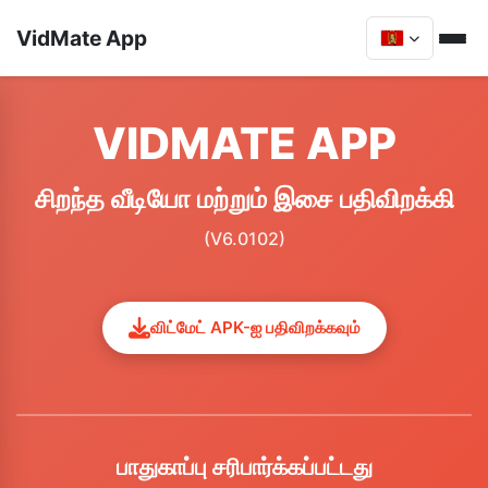
VidMate App
VIDMATE APP
சிறந்த வீடியோ மற்றும் இசை பதிவிறக்கி
(V6.0102)
விட்மேட் APK-ஐ பதிவிறக்கவும்
பாதுகாப்பு சரிபார்க்கப்பட்டது