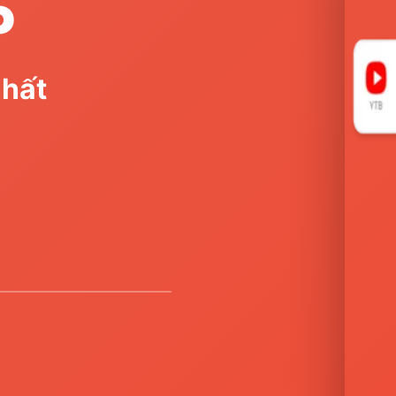
P
nhất