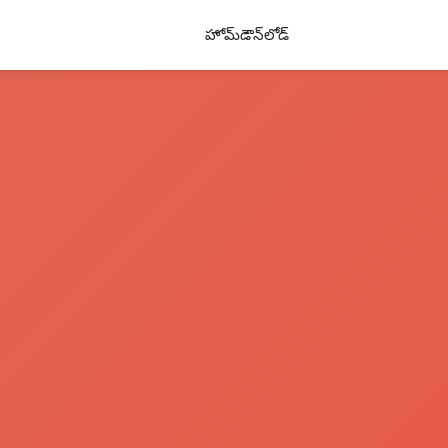
హోమ్
డౌన్‌లోడ్