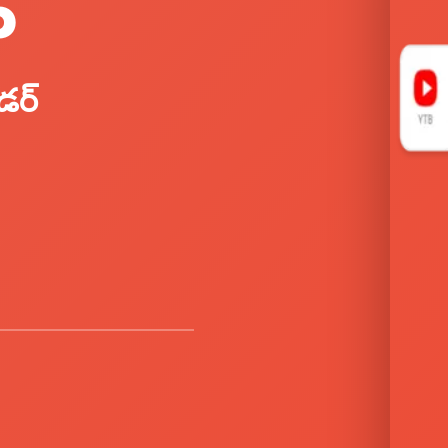
P
డర్