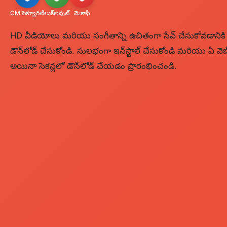
CM సెక్యూరిటీ
లుక్‌అవుట్
మెకాఫీ
HD వీడియోలు మరియు సంగీతాన్ని ఉచితంగా సేవ్ చేసుకోవడానికి 
డౌన్‌లోడ్ చేసుకోండి. సులభంగా ఇన్‌స్టాల్ చేసుకోండి మరియు ఏ వెబ్
అయినా సెకన్లలో డౌన్‌లోడ్ చేయడం ప్రారంభించండి.