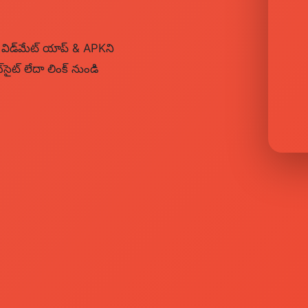
విడ్‌మేట్ యాప్ & APKని
‌సైట్ లేదా లింక్ నుండి