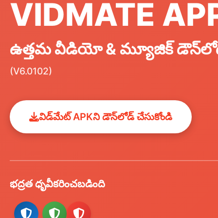
VIDMATE AP
ఉత్తమ వీడియో & మ్యూజిక్ డౌన్‌లో
(V6.0102)
విడ్‌మేట్ APKని డౌన్‌లోడ్ చేసుకోండి
భద్రత ధృవీకరించబడింది