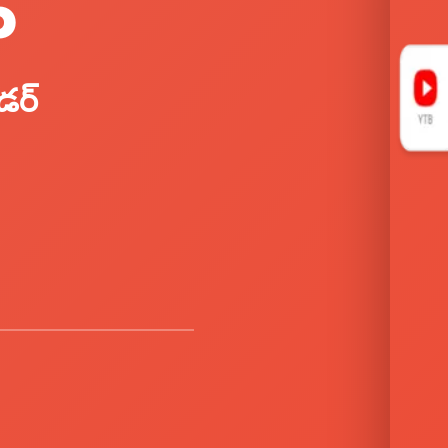
P
డర్