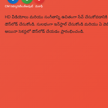
CM సెక్యూరిటీ
లుక్‌అవుట్
మెకాఫీ
HD వీడియోలు మరియు సంగీతాన్ని ఉచితంగా సేవ్ చేసుకోవడానికి 
డౌన్‌లోడ్ చేసుకోండి. సులభంగా ఇన్‌స్టాల్ చేసుకోండి మరియు ఏ వెబ్
అయినా సెకన్లలో డౌన్‌లోడ్ చేయడం ప్రారంభించండి.