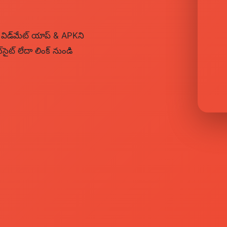
విడ్‌మేట్ యాప్ & APKని
‌సైట్ లేదా లింక్ నుండి