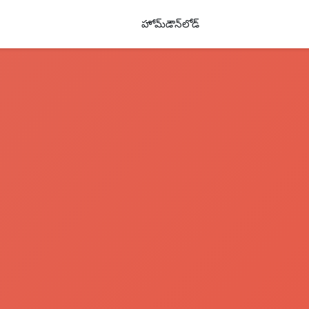
హోమ్
డౌన్‌లోడ్