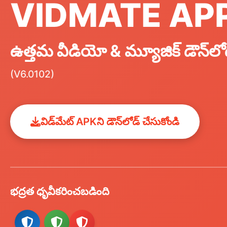
VIDMATE AP
ఉత్తమ వీడియో & మ్యూజిక్ డౌన్‌లో
(V6.0102)
విడ్‌మేట్ APKని డౌన్‌లోడ్ చేసుకోండి
భద్రత ధృవీకరించబడింది