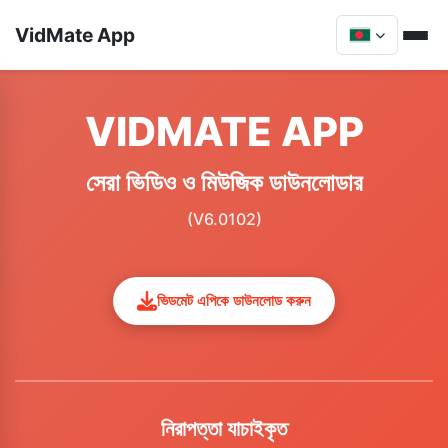
VidMate App
VIDMATE APP
সেরা ভিডিও ও মিউজিক ডাউনলোডার
(V6.0102)
ভিডমেট এপিকে ডাউনলোড করুন
নিরাপত্তা যাচাইকৃত