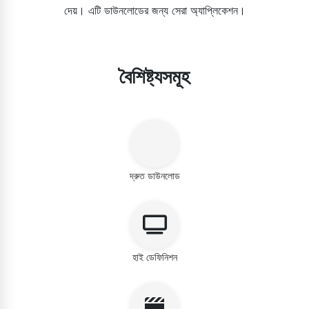
দেয়। এটি ডাউনলোডের জন্য সেরা অ্যাপ্লিকেশন।
বৈশিষ্ট্যসমূহ
দ্রুত ডাউনলোড
হাই ডেফিনিশন