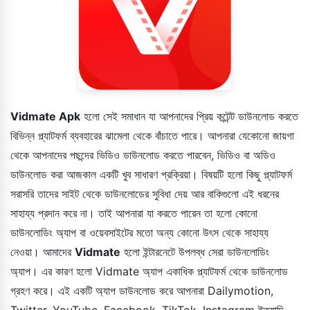
Vidmate Apk
হলো সেই সমাধান যা আপনাদের প্রিয় কন্টেন্ট ডাউনলোড করতে
বিভিন্ন প্ল্যাটফর্ম ব্যবহারের ঝামেলা থেকে বাঁচাতে পারে। আপনারা যেকোনো জায়গা
থেকে আপনাদের পছন্দের ভিডিও ডাউনলোড করতে পারবেন, ভিডিও বা অডিও
ডাউনলোড করা আজকাল একটি খুব সাধারণ প্রক্রিয়া। বিষয়টি হলো কিছু প্ল্যাটফর্ম
সরাসরি তাদের সাইট থেকে ডাউনলোডের সুবিধা দেয় আর বাকিগুলো এই ধরনের
সাহায্য প্রদান করে না। তাই আপনারা যা করতে পারেন তা হলো কোনো
ডাউনলোডিং অ্যাপ বা ওয়েবসাইটের মতো অন্য কোনো উৎস থেকে সাহায্য
নেওয়া। আমাদের
Vidmate
হলো ইন্টারনেটে উপলব্ধ সেরা ডাউনলোডিং
অ্যাপ। এর কারণ হলো Vidmate অ্যাপ একাধিক প্ল্যাটফর্ম থেকে ডাউনলোড
গ্রহণ করে। এই একটি অ্যাপ ডাউনলোড করে আপনারা Dailymotion,
Twitter, YouTube, Facebook, TikTok, Instagram ইত্যাদি