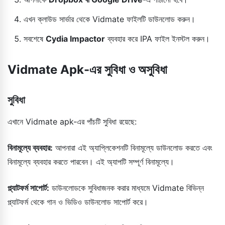
এখন ক্লাউড সার্ভার থেকে Vidmate ফাইলটি ডাউনলোড করুন।
সবশেষে
Cydia Impactor
ব্যবহার করে IPA ফাইল ইনস্টল করুন।
Vidmate Apk-এর সুবিধা ও অসুবিধা
সুবিধা
এখানে Vidmate apk-এর পাঁচটি সুবিধা রয়েছে:
বিনামূল্যে ব্যবহার:
আপনারা এই অ্যাপ্লিকেশনটি বিনামূল্যে ডাউনলোড করতে এবং
বিনামূল্যে ব্যবহার করতে পারবেন। এই অ্যাপটি সম্পূর্ণ বিনামূল্যে।
প্ল্যাটফর্ম সাপোর্ট:
ডাউনলোডকে সুবিধাজনক করার মাধ্যমে Vidmate বিভিন্ন
প্ল্যাটফর্ম থেকে গান ও ভিডিও ডাউনলোড সাপোর্ট করে।