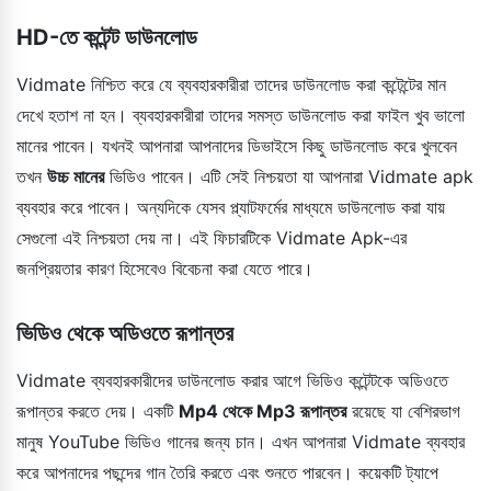
HD-তে কন্টেন্ট ডাউনলোড
Vidmate নিশ্চিত করে যে ব্যবহারকারীরা তাদের ডাউনলোড করা কন্টেন্টের মান
দেখে হতাশ না হন। ব্যবহারকারীরা তাদের সমস্ত ডাউনলোড করা ফাইল খুব ভালো
মানের পাবেন। যখনই আপনারা আপনাদের ডিভাইসে কিছু ডাউনলোড করে খুলবেন
তখন
উচ্চ মানের
ভিডিও পাবেন। এটি সেই নিশ্চয়তা যা আপনারা Vidmate apk
ব্যবহার করে পাবেন। অন্যদিকে যেসব প্ল্যাটফর্মের মাধ্যমে ডাউনলোড করা যায়
সেগুলো এই নিশ্চয়তা দেয় না। এই ফিচারটিকে Vidmate Apk-এর
জনপ্রিয়তার কারণ হিসেবেও বিবেচনা করা যেতে পারে।
ভিডিও থেকে অডিওতে রূপান্তর
Vidmate ব্যবহারকারীদের ডাউনলোড করার আগে ভিডিও কন্টেন্টকে অডিওতে
রূপান্তর করতে দেয়। একটি
Mp4 থেকে Mp3 রূপান্তর
রয়েছে যা বেশিরভাগ
মানুষ YouTube ভিডিও গানের জন্য চান। এখন আপনারা Vidmate ব্যবহার
করে আপনাদের পছন্দের গান তৈরি করতে এবং শুনতে পারবেন। কয়েকটি ট্যাপে