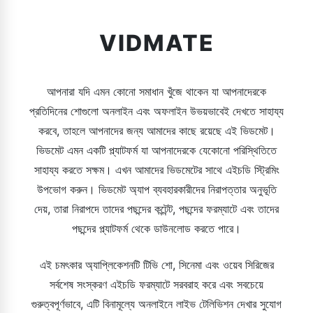
VIDMATE
আপনারা যদি এমন কোনো সমাধান খুঁজে থাকেন যা আপনাদেরকে
প্রতিদিনের শোগুলো অনলাইন এবং অফলাইন উভয়ভাবেই দেখতে সাহায্য
করবে, তাহলে আপনাদের জন্য আমাদের কাছে রয়েছে এই ভিডমেট।
ভিডমেট এমন একটি প্ল্যাটফর্ম যা আপনাদেরকে যেকোনো পরিস্থিতিতে
সাহায্য করতে সক্ষম। এখন আমাদের ভিডমেটের সাথে এইচডি স্ট্রিমিং
উপভোগ করুন। ভিডমেট অ্যাপ ব্যবহারকারীদের নিরাপত্তার অনুভূতি
দেয়, তারা নিরাপদে তাদের পছন্দের কন্টেন্ট, পছন্দের ফরম্যাটে এবং তাদের
পছন্দের প্ল্যাটফর্ম থেকে ডাউনলোড করতে পারে।
এই চমৎকার অ্যাপ্লিকেশনটি টিভি শো, সিনেমা এবং ওয়েব সিরিজের
সর্বশেষ সংস্করণ এইচডি ফরম্যাটে সরবরাহ করে এবং সবচেয়ে
গুরুত্বপূর্ণভাবে, এটি বিনামূল্যে অনলাইনে লাইভ টেলিভিশন দেখার সুযোগ