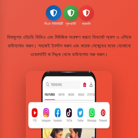
সিএম সিকিউরিটি
লুকআউট
ম্যাকফি
বিনামূল্যে এইচডি ভিডিও এবং মিউজিক সংরক্ষণ করতে ভিডমেট অ্যাপ ও এপিকে
ডাউনলোড করুন। সহজেই ইনস্টল করুন এবং কয়েক সেকেন্ডের মধ্যে যেকোনো
ওয়েবসাইট বা লিঙ্ক থেকে ডাউনলোড শুরু করুন।