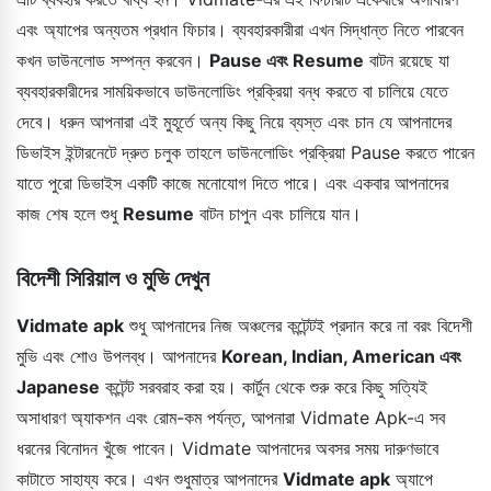
এবং অ্যাপের অন্যতম প্রধান ফিচার। ব্যবহারকারীরা এখন সিদ্ধান্ত নিতে পারবেন
কখন ডাউনলোড সম্পন্ন করবেন।
Pause এবং Resume
বাটন রয়েছে যা
ব্যবহারকারীদের সাময়িকভাবে ডাউনলোডিং প্রক্রিয়া বন্ধ করতে বা চালিয়ে যেতে
দেবে। ধরুন আপনারা এই মুহূর্তে অন্য কিছু নিয়ে ব্যস্ত এবং চান যে আপনাদের
ডিভাইস ইন্টারনেটে দ্রুত চলুক তাহলে ডাউনলোডিং প্রক্রিয়া Pause করতে পারেন
যাতে পুরো ডিভাইস একটি কাজে মনোযোগ দিতে পারে। এবং একবার আপনাদের
কাজ শেষ হলে শুধু
Resume
বাটন চাপুন এবং চালিয়ে যান।
বিদেশী সিরিয়াল ও মুভি দেখুন
Vidmate apk
শুধু আপনাদের নিজ অঞ্চলের কন্টেন্টই প্রদান করে না বরং বিদেশী
মুভি এবং শোও উপলব্ধ। আপনাদের
Korean, Indian, American এবং
Japanese
কন্টেন্ট সরবরাহ করা হয়। কার্টুন থেকে শুরু করে কিছু সত্যিই
অসাধারণ অ্যাকশন এবং রোম-কম পর্যন্ত, আপনারা Vidmate Apk-এ সব
ধরনের বিনোদন খুঁজে পাবেন। Vidmate আপনাদের অবসর সময় দারুণভাবে
কাটাতে সাহায্য করে। এখন শুধুমাত্র আপনাদের
Vidmate apk
অ্যাপে