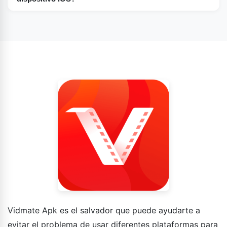
Los dispositivos iOS no son directamente compatibles
con Vidmate, pero puedes descargarla siguiendo el
método descrito anteriormente.
Vidmate Apk es el salvador que puede ayudarte a
evitar el problema de usar diferentes plataformas para