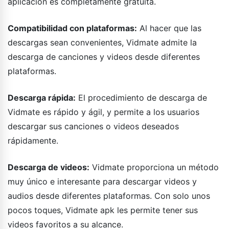
aplicación es completamente gratuita.
Compatibilidad con plataformas:
Al hacer que las
descargas sean convenientes, Vidmate admite la
descarga de canciones y videos desde diferentes
plataformas.
Descarga rápida:
El procedimiento de descarga de
Vidmate es rápido y ágil, y permite a los usuarios
descargar sus canciones o videos deseados
rápidamente.
Descarga de videos:
Vidmate proporciona un método
muy único e interesante para descargar videos y
audios desde diferentes plataformas. Con solo unos
pocos toques, Vidmate apk les permite tener sus
videos favoritos a su alcance.