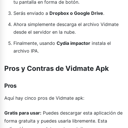
tu pantalla en forma de botón.
Serás enviado a
Dropbox o Google Drive
.
Ahora simplemente descarga el archivo Vidmate
desde el servidor en la nube.
Finalmente, usando
Cydia impactor
instala el
archivo IPA.
Pros y Contras de Vidmate Apk
Pros
Aquí hay cinco pros de Vidmate apk:
Gratis para usar:
Puedes descargar esta aplicación de
forma gratuita y puedes usarla libremente. Esta