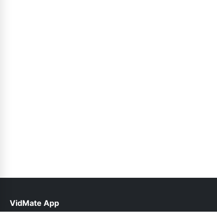
VidMate App
help@vidmateapp.org.pk