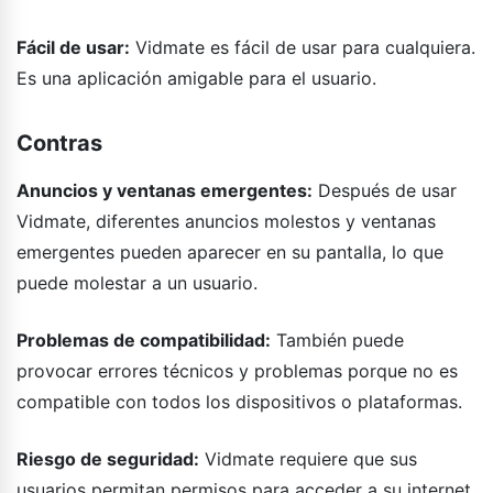
Fácil de usar:
Vidmate es fácil de usar para cualquiera.
Es una aplicación amigable para el usuario.
Contras
Anuncios y ventanas emergentes:
Después de usar
Vidmate, diferentes anuncios molestos y ventanas
emergentes pueden aparecer en su pantalla, lo que
puede molestar a un usuario.
Problemas de compatibilidad:
También puede
provocar errores técnicos y problemas porque no es
compatible con todos los dispositivos o plataformas.
Riesgo de seguridad:
Vidmate requiere que sus
usuarios permitan permisos para acceder a su internet