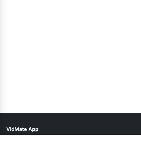
VidMate App
help@vidmateapp.org.pk